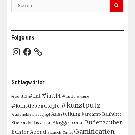
Folge uns
Instagram
Facebook
Schlagwörter
#imt14
#imt
#bunt13
#imt15
#kmufe
#kunstputz
#kunstlebenutopie
Ausstellung
barcamp
Bauhütte
#udohelden
#udojagd
Budenzauber
Bloggerreise
Simonskall
Bibliothek
Gamification
Bunter Abend
Flausch
Games