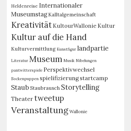
Internationaler
Heldenreise
Museumstag
Kalltalgemeinschaft
Kreativität
KultourWallonie
Kultur
Kultur auf die Hand
landpartie
Kulturvermittlung
Kunstfigur
Museum
Literatur
Musik
Nibelungen
Perspektivwechsel
pantwitterspiele
spielifizierung
startcamp
Sockenpuppen
Storytelling
Staub
Staubrausch
tweetup
Theater
Veranstaltung
Wallonie