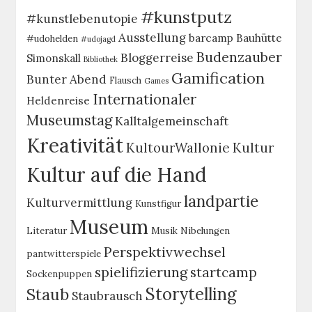
#kunstputz
#kunstlebenutopie
Ausstellung
barcamp
Bauhütte
#udohelden
#udojagd
Budenzauber
Bloggerreise
Simonskall
Bibliothek
Gamification
Bunter Abend
Flausch
Games
Internationaler
Heldenreise
Museumstag
Kalltalgemeinschaft
Kreativität
KultourWallonie
Kultur
Kultur auf die Hand
landpartie
Kulturvermittlung
Kunstfigur
Museum
Literatur
Musik
Nibelungen
Perspektivwechsel
pantwitterspiele
spielifizierung
startcamp
Sockenpuppen
Storytelling
Staub
Staubrausch