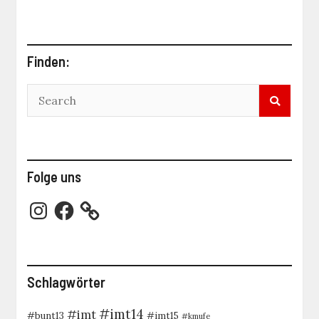
Finden:
Folge uns
Instagram
Facebook
Schlagwörter
#imt14
#imt
#bunt13
#imt15
#kmufe