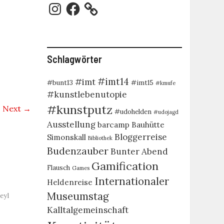
Instagram
Facebook
Schlagwörter
#imt14
#imt
#bunt13
#imt15
#kmufe
#kunstlebenutopie
#kunstputz
Next →
#udohelden
#udojagd
Ausstellung
barcamp
Bauhütte
Bloggerreise
Simonskall
Bibliothek
Budenzauber
Bunter Abend
Gamification
Flausch
Games
Internationaler
Heldenreise
Museumstag
eyl
Kalltalgemeinschaft