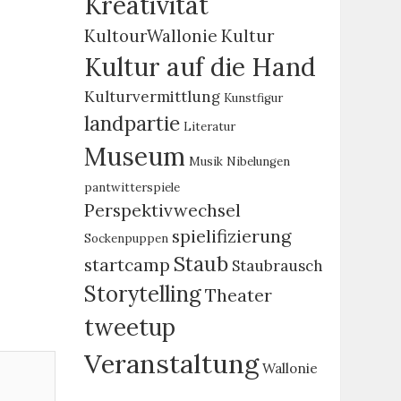
Kreativität
KultourWallonie
Kultur
Kultur auf die Hand
Kulturvermittlung
Kunstfigur
landpartie
Literatur
Museum
Musik
Nibelungen
pantwitterspiele
Perspektivwechsel
spielifizierung
Sockenpuppen
Staub
startcamp
Staubrausch
Storytelling
Theater
tweetup
Veranstaltung
Wallonie