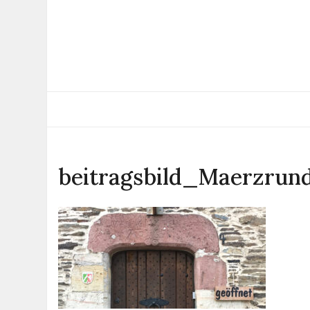
Skip
to
content
beitragsbild_Maerzrun