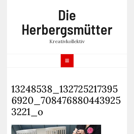
Skip
Die
to
content
Herbergsmütter
Kreativkollektiv
13248538_132725217395
6920_708476880443925
3221_o