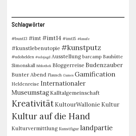
Schlagwörter
#imt14
#imt
#bunt13
#imt15
#kmufe
#kunstputz
#kunstlebenutopie
Ausstellung
barcamp
Bauhütte
#udohelden
#udojagd
Budenzauber
Bloggerreise
Simonskall
Bibliothek
Gamification
Bunter Abend
Flausch
Games
Internationaler
Heldenreise
Museumstag
Kalltalgemeinschaft
Kreativität
KultourWallonie
Kultur
Kultur auf die Hand
landpartie
Kulturvermittlung
Kunstfigur