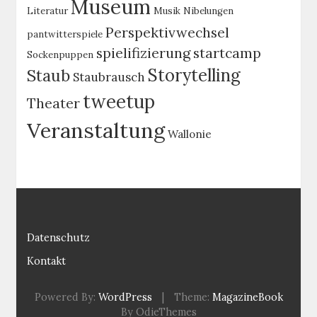
Museum
Literatur
Musik
Nibelungen
Perspektivwechsel
pantwitterspiele
spielifizierung
startcamp
Sockenpuppen
Storytelling
Staub
Staubrausch
tweetup
Theater
Veranstaltung
Wallonie
Datenschutz
Kontakt
Powered By:
WordPress
|
Theme:
MagazineBook
By OdieThemes