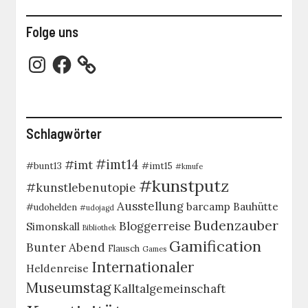
Folge uns
Instagram
Facebook
Schlagwörter
#imt14
#imt
#bunt13
#imt15
#kmufe
#kunstputz
#kunstlebenutopie
Ausstellung
barcamp
Bauhütte
#udohelden
#udojagd
Budenzauber
Bloggerreise
Simonskall
Bibliothek
Gamification
Bunter Abend
Flausch
Games
Internationaler
Heldenreise
Museumstag
Kalltalgemeinschaft