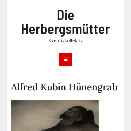
Skip
Die
to
content
Herbergsmütter
Kreativkollektiv
Alfred Kubin Hünengrab