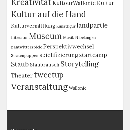
Kreativität
KultourWallonie
Kultur
Kultur auf die Hand
landpartie
Kulturvermittlung
Kunstfigur
Museum
Literatur
Musik
Nibelungen
Perspektivwechsel
pantwitterspiele
spielifizierung
startcamp
Sockenpuppen
Storytelling
Staub
Staubrausch
tweetup
Theater
Veranstaltung
Wallonie